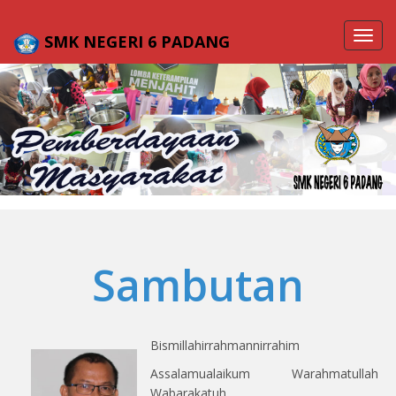
Toggl
SMK NEGERI 6 PADANG
navig
Sambutan
Bismillahirrahmannirrahim
Assalamualaikum Warahmatullah
Wabarakatuh