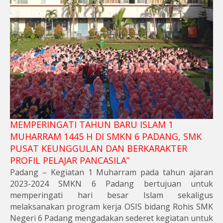
MEMPERINGATI TAHUN BARU ISLAM 1
MUHARRAM 1445 H DI SMKN 6 PADANG, SMK
PUSAT KEUNGGULAN DAN BERKARAKTER
PROFIL PELAJAR PANCASILA”
Padang – Kegiatan 1 Muharram pada tahun ajaran
2023-2024 SMKN 6 Padang bertujuan untuk
memperingati hari besar Islam sekaligus
melaksanakan program kerja OSIS bidang Rohis SMK
Negeri 6 Padang mengadakan sederet kegiatan untuk