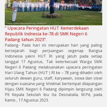
“ Upacara Peringatan HUT Kemerdekaan
Republik Indnesia ke-78 di SMK Negeri 6
Padang tahun 2023”.
Padang- Pada hari ini merupakan hari yang paling
bersejarah bagi perjuangan segenap Bangsa
Indonesia yakni HUT RI yang jatuh pada setiap
tanggal 17 Agustus, Tak keterkecuali Warga SMK
Negeri 6 Padang melaksanakan upacara peringatan
Hari Ulang Tahun (HUT ) RI ke – 78 yang dihadiri oleh
seluruh dewan guru, staff, karyawan, siswa dan siswi
dengan suasana yang khidmat bertempat dilapangan
Hijau SMK Negeri 6 Padang dipimpin langsung oleh
Plt Kepala Sekolah ibu Ita Desnatalia, M.Pd, pada
Kamis , 17 Agustus 2023.